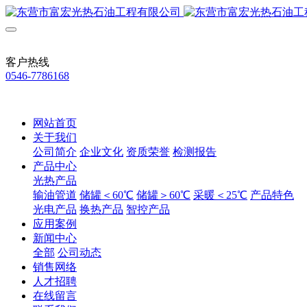
客户热线
0546-7786168
网站首页
关于我们
公司简介
企业文化
资质荣誉
检测报告
产品中心
光热产品
输油管道
储罐＜60℃
储罐＞60℃
采暖＜25℃
产品特色
光电产品
换热产品
智控产品
应用案例
新闻中心
全部
公司动态
销售网络
人才招聘
在线留言