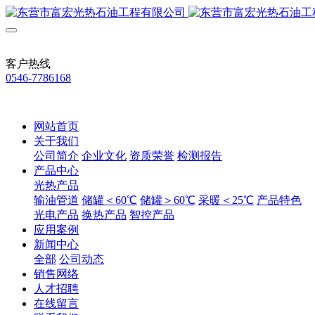
客户热线
0546-7786168
网站首页
关于我们
公司简介
企业文化
资质荣誉
检测报告
产品中心
光热产品
输油管道
储罐＜60℃
储罐＞60℃
采暖＜25℃
产品特色
光电产品
换热产品
智控产品
应用案例
新闻中心
全部
公司动态
销售网络
人才招聘
在线留言