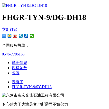
FHGR-TYN-9/DG-DH18
立即订购
全国服务热线：
0546-7786168
详细信息
规格参数
包装
没有了
FHGR-TYN-9/SY-DH18
专心致力于为满足客户所需而不懈努力！